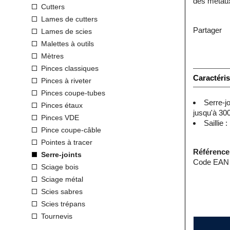
des métau
Cutters
Lames de cutters
Partager
Lames de scies
Malettes à outils
Mètres
Pinces classiques
Caractéris
Pinces à riveter
Pinces coupe-tubes
Serre-j
Pinces étaux
jusqu'à 300
Pinces VDE
Saillie 
Pince coupe-câble
Pointes à tracer
Référence
Serre-joints
Code EAN 
Sciage bois
Sciage métal
Scies sabres
Scies trépans
Tournevis