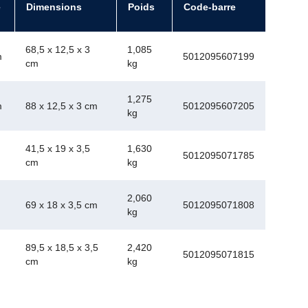
e
Dimensions
Poids
Code-barre
68,5 x 12,5 x 3
1,085
m
5012095607199
cm
kg
1,275
m
88 x 12,5 x 3 cm
5012095607205
kg
41,5 x 19 x 3,5
1,630
5012095071785
cm
kg
2,060
69 x 18 x 3,5 cm
5012095071808
kg
89,5 x 18,5 x 3,5
2,420
5012095071815
cm
kg