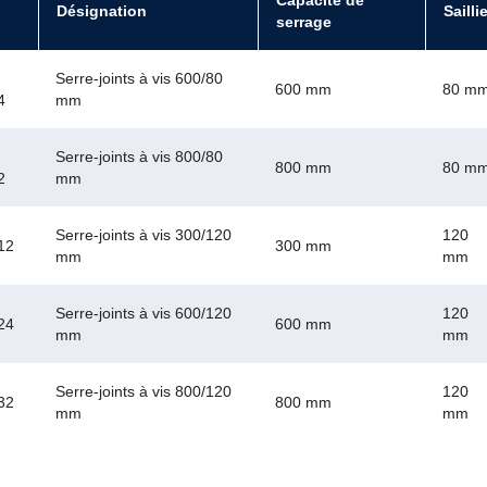
Capacité de
Désignation
Sailli
serrage
Serre-joints à vis 600/80
600 mm
80 m
4
mm
Serre-joints à vis 800/80
800 mm
80 m
2
mm
Serre-joints à vis 300/120
120
12
300 mm
mm
mm
Serre-joints à vis 600/120
120
24
600 mm
mm
mm
Serre-joints à vis 800/120
120
32
800 mm
mm
mm