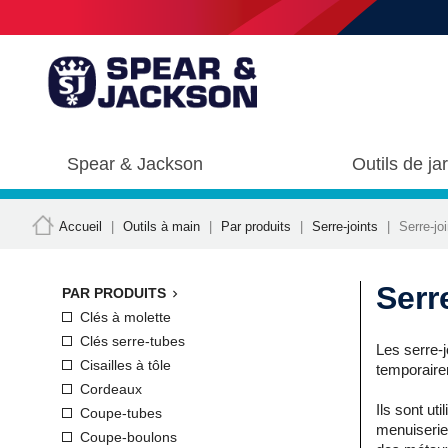
Spear & Jackson
Outils de ja
Accueil
Outils à main
Par produits
Serre-joints
Serre-jo
Serr
PAR PRODUITS

Clés à molette
Clés serre-tubes
Les serre-j
Cisailles à tôle
temporaire
Cordeaux
Ils sont ut
Coupe-tubes
menuiserie,
Coupe-boulons