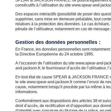
SPEAR & JACKSON FRANCE ne pourra également être t
consécutifs à l’utilisation du site www.spear-and-jacks
Des espaces interactifs (possibilité de poser des que
supprimer, sans mise en demeure préalable, tout conten
relatives à la protection des données. Le cas échéan
pénale de l’utilisateur, notamment en cas de message à 
Gestion des données personnelles :
En France, les données personnelles sont notamment pro
la Directive Européenne du 24 octobre 1995.
A l’occasion de l’utilisation du site www.spear-and-jack
and-jackson.fr, le fournisseur d’accès de l’utilisateur, l’
En tout état de cause SPEAR & JACKSON FRANCE ne coll
le site www.spear-and-jackson.fr comme l’envoi de newsl
cause, notamment lorsqu’il procède par lui-même à leur s
informations.
Conformément aux dispositions des articles 38 et suivant
droit d’accès, de rectification et d’opposition aux do
d’identité avec signature du titulaire de la pièce, en p