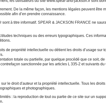
ent, les utilisateurs du site www.spear-and-jackson.fr sont donc
ièrement. De la même façon, les mentions légales peuvent être 
t possible afin d’en prendre connaissance.
r sont à titre informatif. SPEAR & JACKSON FRANCE ne saurait ga
actitudes techniques ou des erreurs typographiques. Ces informa
itions.
 propriété intellectuelle ou détient les droits d’usage sur to
ls.
tion totale ou partielle, par quelque procédé que ce soit, de ce 
efaçon sanctionnée par les articles L 335-2 et suivants du Cod
sur le droit d'auteur et la propriété intellectuelle. Tous les droi
nographiques et photographiques.
imités : la reproduction de tout ou partie de ce site sur un suppor
n.