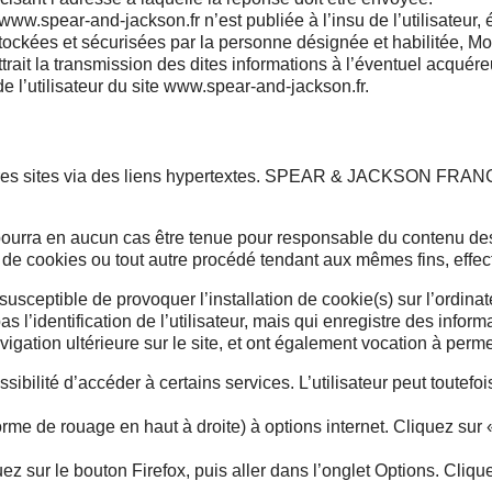
 www.spear-and-jackson.fr n’est publiée à l’insu de l’utilisateu
stockées et sécurisées par la personne désignée et habilitée, 
la transmission des dites informations à l’éventuel acquéreur 
e l’utilisateur du site www.spear-and-jackson.fr.
res sites via des liens hypertextes. SPEAR & JACKSON FRANCE n
n aucun cas être tenue pour responsable du contenu des sit
 de cookies ou tout autre procédé tendant aux mêmes fins, effec
usceptible de provoquer l’installation de cookie(s) sur l’ordinate
as l’identification de l’utilisateur, mais qui enregistre des infor
avigation ultérieure sur le site, et ont également vocation à per
ssibilité d’accéder à certains services. L’utilisateur peut toutef
orme de rouage en haut à droite) à options internet. Cliquez sur 
ez sur le bouton Firefox, puis aller dans l’onglet Options. Cliquer