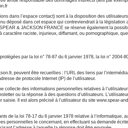
enue responsable des dommages indirects (tels par exemple 
on.fr
stions dans l’espace contact) sont à la disposition des utilis
u déposé dans cet espace qui contreviendrait à la législation a
t, SPEAR & JACKSON FRANCE se réserve également la possibilité
caractère raciste, injurieux, diffamant, ou pornographique, quel 
tégées par la loi n° 78-87 du 6 janvier 1978, la loi n° 2004-80
son.fr, peuvent être recueillies : l’URL des liens par l’intermédi
adresse de protocole Internet (IP) de l’utilisateur.
ecte des informations personnelles relatives à l’utilisateur 
etter ou la réponse à des questions d’utilisateurs. L’utilisateu
aisie. Il est alors précisé à l’utilisateur du site www.spear-and
s de la loi 78-17 du 6 janvier 1978 relative à l’informatique, aux 
nnées personnelles le concernant, en effectuant sa demande écrit
récisant l’adresse à laquelle la réponse doit être envoyée.