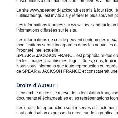
susceptibles d’être modifiées ou complétées à tout mom
Le site www.spear-and-jackson.fr est mis à jour régul
l’utilisateur qui est invité à s’y référer le plus souven
Les informations fournies sur www.spear-and-jackson.f
informations diffusées sur le site.
Les informations de ce site peuvent contenir des inex
modifications seront incorporées dans les nouvelles éd
Propriété intellectuelle :
SPEAR & JACKSON FRANCE est propriétaire des droits de
textes, images, graphismes, logo, icônes, sons, logicie
Nous vous informons que toute reproduction ou représenta
de SPEAR & JACKSON FRANCE et constituerait une contr
Droits d'Auteur :
L'ensemble de ce site relève de la législation française 
documents téléchargeables et les représentations ico
Les droits de reproduction sont réservés et strictement l
sauf autorisation expresse du directeur de la publicatio