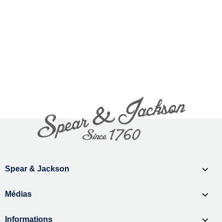
Février 2024
4 ruches installées sur notre site !
En savoir plus

Spear & Jackson

Médias

Informations