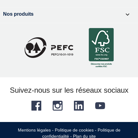

Nos produits
Suivez-nous sur les réseaux sociaux
Facebook
Instagram
LinkedIn
YouTube
Mentions légales
-
Politique de cookies
-
Politique de
confidentialité
-
Plan du site