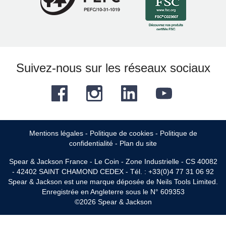
Suivez-nous sur les réseaux sociaux
Facebook
Instagram
LinkedIn
YouTube
Mentions légales
-
Politique de cookies
-
Politique de
confidentialité
-
Plan du site
Spear & Jackson France - Le Coin - Zone Industrielle - CS 40082
- 42402 SAINT CHAMOND CEDEX - Tél. : +33(0)4 77 31 06 92
Spear & Jackson est une marque déposée de Neils Tools Limited.
Enregistrée en Angleterre sous le N° 609353
©2026 Spear & Jackson