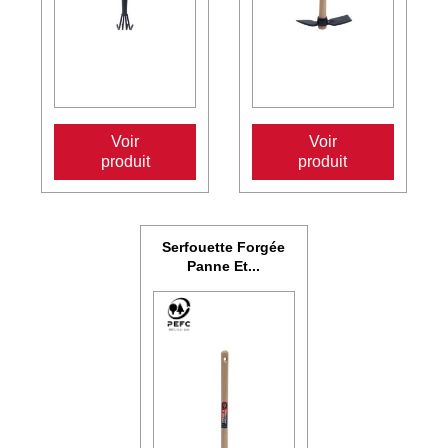
Voir
Voir
produit
produit
Serfouette Forgée
Panne Et...