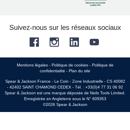
Suivez-nous sur les réseaux sociaux
Facebook
Instagram
LinkedIn
YouTube
Mentions légales
-
Politique de cookies
-
Politique de
confidentialité
-
Plan du site
Spear & Jackson France - Le Coin - Zone Industrielle - CS 40082
- 42402 SAINT CHAMOND CEDEX - Tél. : +33(0)4 77 31 06 92
Spear & Jackson est une marque déposée de Neils Tools Limited.
Enregistrée en Angleterre sous le N° 609353
©2026 Spear & Jackson