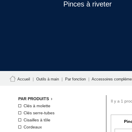
Pinces à riveter
Accueil
Outils à main
Par fonction
Accessoires complémen
PAR PRODUITS

Il y a 1 prod
Clés à molette
Clés serre-tubes
Cisailles à tôle
Pinc
Cordeaux