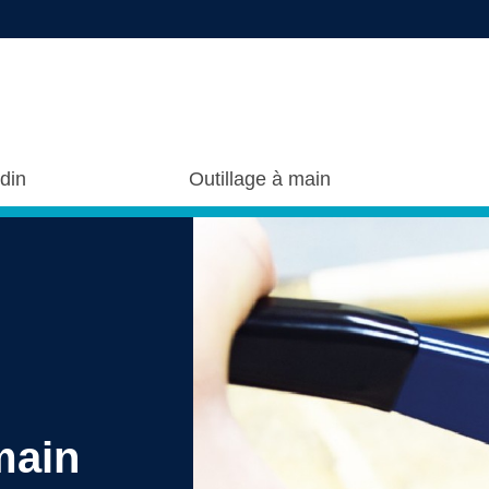
rdin
Outillage à main
main