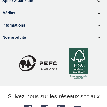

Spear & Jackson

Médias

Informations

Nos produits
Suivez-nous sur les réseaux sociaux
Facebook
Instagram
LinkedIn
YouTube