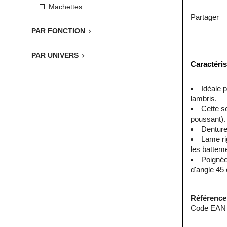
Machettes
Partager
PAR FONCTION

PAR UNIVERS

Caractéris
Idéale p
lambris.
Cette sc
poussant).
Denture
Lame rig
les batteme
Poignée
d'angle 45 
Référence
Code EAN 