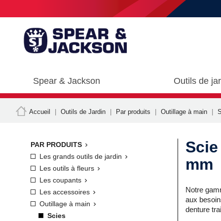
Spear & Jackson
Outils de ja
Accueil
Outils de Jardin
Par produits
Outillage à main
S
Scie
PAR PRODUITS

Les grands outils de jardin

mm
Les outils à fleurs

Les coupants

Notre gamm
Les accessoires

aux besoin
Outillage à main

denture tr
Scies