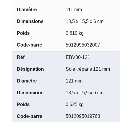
111 mm
18,5 x 15,5 x 6 cm
0,510 kg
5012095032007
EBV30-121
Scie trépans 121 mm
121 mm
18,5 x 15,5 x 6 cm
0,625 kg
5012095019763