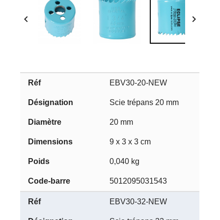


EBV30-20-NEW
Scie trépans 20 mm
20 mm
9 x 3 x 3 cm
0,040 kg
5012095031543
EBV30-32-NEW