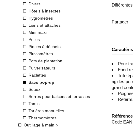
Divers
Différentes
Hôtels à insectes
Hygromètres
Partager
Liens et attaches
Mini-maxi
Pelles
Pinces à déchets
Caractéris
Pluviomètres
Pots de plantation
Pour tr
Pulvérisateurs
Fond re
Raclettes
Toile ép
rigides per
Sacs pop-up
grand confo
Seaux
Poignée
Serres pour balcons et terrasses
Referma
Tamis
Tarières manuelles
Référence
Thermomètres
Code EAN 
Outillage à main
