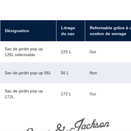
Litrage
Refermable grâce à 
Désignation
du sac
cordon de serrage
Sac de jardin pop up
125 L
Oui
125L refermable
Sac de jardin pop up 56L
56 L
Non
Sac de jardin pop up
172 L
Oui
172L