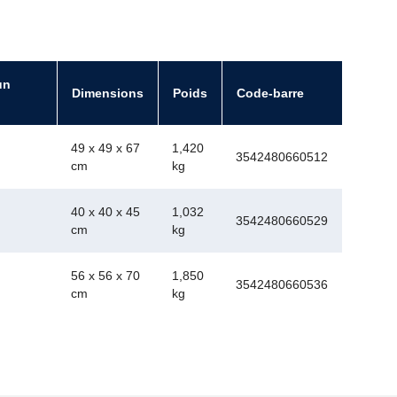
un
Dimensions
Poids
Code-barre
49 x 49 x 67
1,420
3542480660512
cm
kg
40 x 40 x 45
1,032
3542480660529
cm
kg
56 x 56 x 70
1,850
3542480660536
cm
kg