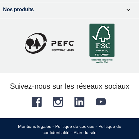

Nos produits
Suivez-nous sur les réseaux sociaux
Facebook
Instagram
LinkedIn
YouTube
Mentions légales
-
Politique de cookies
-
Politique de
confidentialité
-
Plan du site