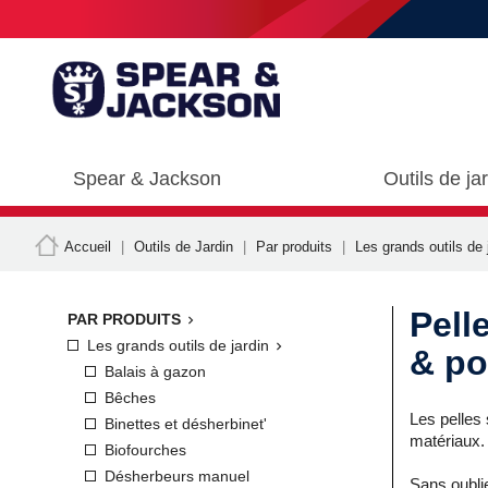
Spear & Jackson
Outils de ja
Accueil
Outils de Jardin
Par produits
Les grands outils de 
Pell
PAR PRODUITS

Les grands outils de jardin

& po
Balais à gazon
Bêches
Les pelles 
Binettes et désherbinet'
matériaux.
Biofourches
Désherbeurs manuel
Sans oublie