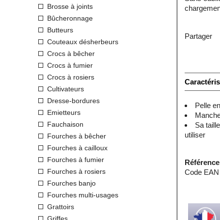
Brosse à joints
chargement
Bûcheronnage
Butteurs
Partager
Couteaux désherbeurs
Crocs à bêcher
Crocs à fumier
Crocs à rosiers
Caractéris
Cultivateurs
Dresse-bordures
Pelle e
Emietteurs
Manche 
Fauchaison
Sa taill
utiliser
Fourches à bêcher
Fourches à cailloux
Fourches à fumier
Référence
Fourches à rosiers
Code EAN 
Fourches banjo
Fourches multi-usages
Grattoirs
Griffes