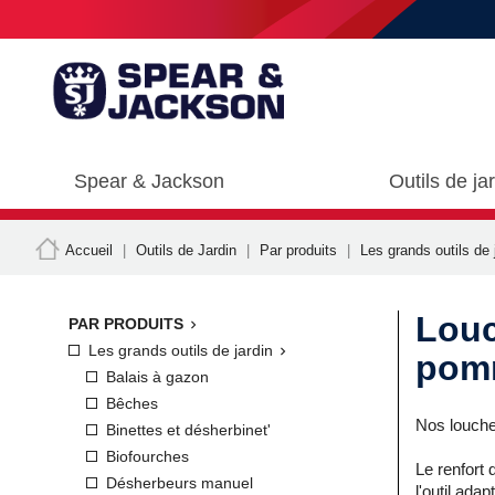
Spear & Jackson
Outils de ja
Accueil
Outils de Jardin
Par produits
Les grands outils de 
Louc
PAR PRODUITS

Les grands outils de jardin

pom
Balais à gazon
Bêches
Nos louchet
Binettes et désherbinet'
Biofourches
Le renfort 
Désherbeurs manuel
l'outil ada