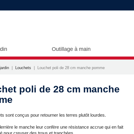
rdin
Outillage à main
jardin
Louchets
Louchet poli de 28 cm manche pomme
het poli de 28 cm manche
me
s sont conçus pour retourner les terres plutôt lourdes.
derrière le manche leur confère une résistance accrue qui en fait
pté pour creuser des trous et tranchées.