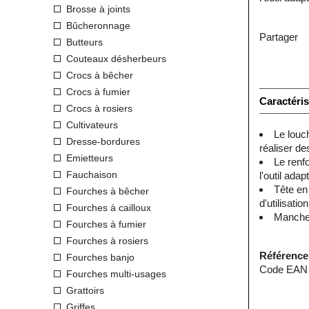
Brosse à joints
Bûcheronnage
Partager
Butteurs
Couteaux désherbeurs
Crocs à bêcher
Crocs à fumier
Caractéris
Crocs à rosiers
Cultivateurs
Le louch
Dresse-bordures
réaliser des
Emietteurs
Le renfo
Fauchaison
l'outil ada
Tête en
Fourches à bêcher
d'utilisatio
Fourches à cailloux
Manche 
Fourches à fumier
Fourches à rosiers
Référence
Fourches banjo
Code EAN 
Fourches multi-usages
Grattoirs
Griffes