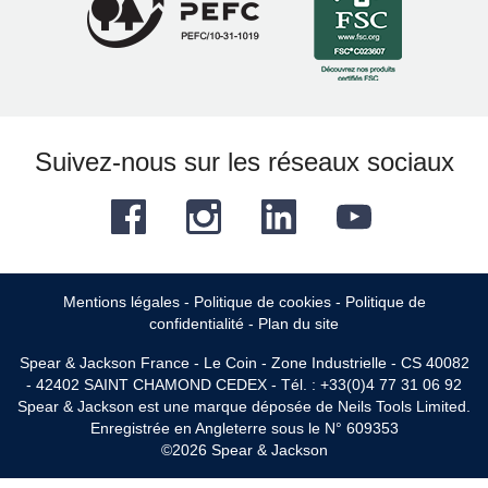
Suivez-nous sur les réseaux sociaux
Facebook
Instagram
LinkedIn
YouTube
Mentions légales
-
Politique de cookies
-
Politique de
confidentialité
-
Plan du site
Spear & Jackson France - Le Coin - Zone Industrielle - CS 40082
- 42402 SAINT CHAMOND CEDEX - Tél. : +33(0)4 77 31 06 92
Spear & Jackson est une marque déposée de Neils Tools Limited.
Enregistrée en Angleterre sous le N° 609353
©2026 Spear & Jackson