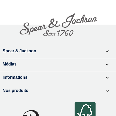

Spear & Jackson

Médias

Informations

Nos produits