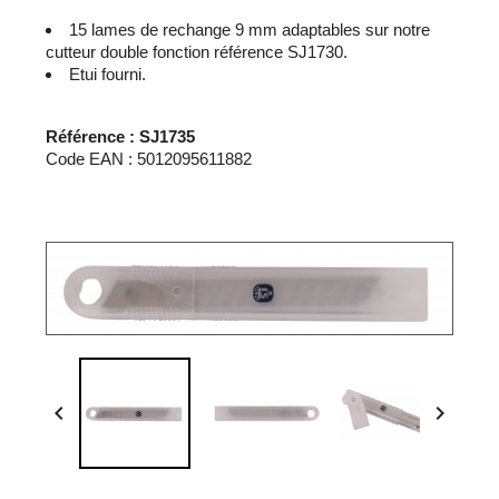
15 lames de rechange 9 mm adaptables sur notre
cutteur double fonction référence SJ1730.
Etui fourni.
Référence : SJ1735
Code EAN : 5012095611882

