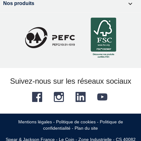

Nos produits
Suivez-nous sur les réseaux sociaux
Facebook
Instagram
LinkedIn
YouTube
Mentions légales
-
Politique de cookies
-
Politique de
confidentialité
-
Plan du site
Spear & Jackson France - Le Coin - Zone Industrielle - CS 40082