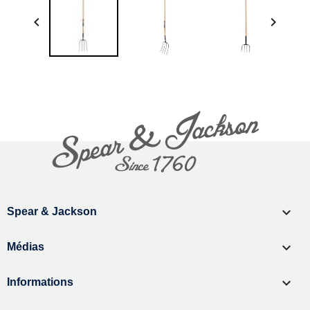



Spear & Jackson

Médias

Informations