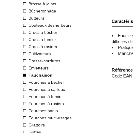
Brosse à joints
Bûcheronnage
Butteurs
Caractéris
Couteaux désherbeurs
Crocs à bêcher
Faucille
Crocs à fumier
difficiles 
Crocs à rosiers
Pratique
Manche 
Cultivateurs
Dresse-bordures
Emietteurs
Référence
Fauchaison
Code EAN 
Fourches à bêcher
Fourches à cailloux
Fourches à fumier
Fourches à rosiers
Fourches banjo
Fourches multi-usages
Grattoirs
Griffes