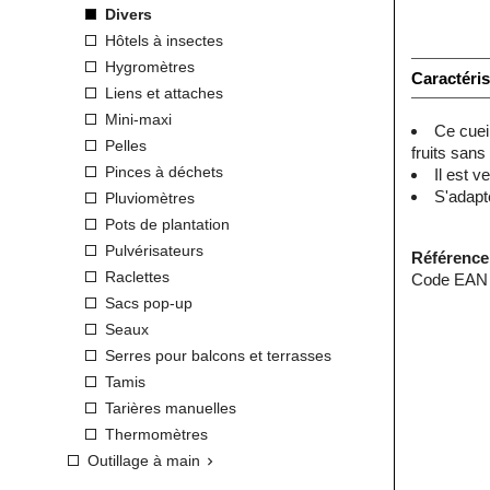
Divers
Hôtels à insectes
Hygromètres
Caractéris
Liens et attaches
Mini-maxi
Ce cueil
Pelles
fruits sans 
Pinces à déchets
Il est 
S'adapt
Pluviomètres
Pots de plantation
Pulvérisateurs
Référence
Raclettes
Code EAN 
Sacs pop-up
Seaux
Serres pour balcons et terrasses
Tamis
Tarières manuelles
Thermomètres
Outillage à main
