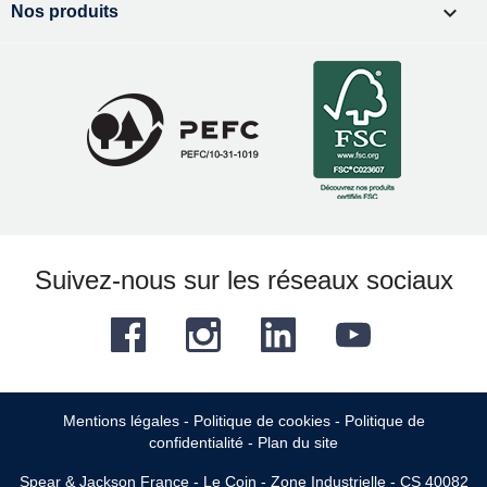

Nos produits
Suivez-nous sur les réseaux sociaux
Facebook
Instagram
LinkedIn
YouTube
Mentions légales
-
Politique de cookies
-
Politique de
confidentialité
-
Plan du site
Spear & Jackson France - Le Coin - Zone Industrielle - CS 40082