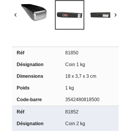


81850
Coin 1 kg
18 x 3,7 x 3 cm
1 kg
3542480818500
81852
Coin 2 kg