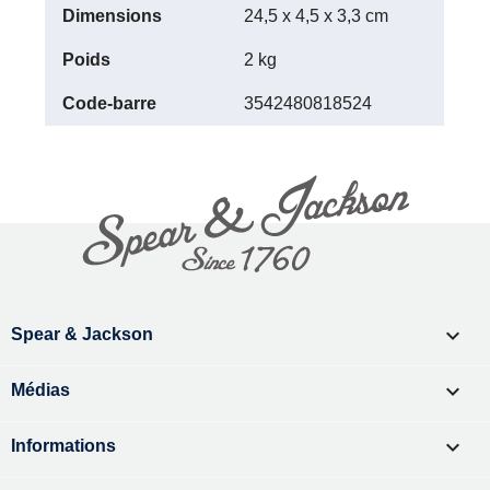
24,5 x 4,5 x 3,3 cm
2 kg
3542480818524

Spear & Jackson

Médias

Informations