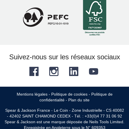
Suivez-nous sur les réseaux sociaux
Facebook
Instagram
LinkedIn
YouTube
Mentions légales
-
Politique de cookies
-
Politique de
confidentialité
-
Plan du site
Spear & Jackson France - Le Coin - Zone Industrielle - CS 40082
- 42402 SAINT CHAMOND CEDEX - Tél. : +33(0)4 77 31 06 92
Spear & Jackson est une marque déposée de Neils Tools Limited.
Enregistrée en Angleterre sous le N° 609353