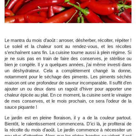
Le mantra du mois d’août : arroser, désherber, récolter, répéter !
Le soleil et la chaleur sont au rendez-vous, et les récoltes
s’enchaînent sans fin. La cuisine tourne aussi à plein régime. Si
je ne suis pas en train de faire des conserves, je stérilise ou
bien je congèle. Il y a quelques années, j’ai même investi dans
un déshydrateur. Cela a complètement changé la donne,
notamment pour le séchage des piments. Les piments séchés
maison ont une profondeur de saveur incomparable. Il suffit d’en
ajouter un ou deux dans un ragoût d’hiver pour apporter une
chaleur épicée au plat. En ce moment, la cuisine sent le vinaigre
de mes conserves, et le mois prochain, ce sera l’odeur de la
sauce piquante !
Le jardin est en pleine floraison, il y a de la couleur partout.
Bientôt, le ralentissement commencera. D'ici là, je profiterai de
la récolte du mois d'août. Le jardin commence à nécessiter un
peu plus d’attention. Alors que les plates-bandes se vident, il est